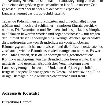
auf Berufung zu stellen. Damit hat die Landesregierung einmal mehr
Öl in einen der größten gesellschaftlichen Konflikte unserer Zeit
gegossen. Jetzt aber hat der Rat der Stadt Kerpen der
Landesregierung das Stopp-Schild gezeigt.
Tausende Polizistinnen und Polizisten sind unrechtmäßig in den
größten und – noch viel schlimmer – sinnlosen Einsatz geschickt
worden. Die Beamtinnen und Beamten sind bespuckt, beschimpft,
mit Fäkalien beworfen worden und sogar beschossen – nur wegen
der Sturheit dieser Landesregierung. Wenige Wochen später wollte
die Landesregierung von Brandschutz als vorgeschobenem
Räumungsgrund nichts mehr wissen, und die Polizei musste tatenlos
zuschauen, wie die Baumhäuser wieder aufgebaut wurden. Es war
von Anfang falsch, dass die Landesregierung gesellschaftliche
Konflikte mit Argumenten des Brandschutzes lösen wollte. Das hat
mit staats- und gesellschaftspolitischer Verantwortung einer
Landesregierung nichts zu tun. Und, man darf jetzt gerichtlich
festgestellt sagen: Es war gegen das Gesetz und rechtswidrig. Eine
riesige Blamage für die Minister Scharrenbach und Reul.“
Adresse & Kontakt
Bürgerbüro Herford