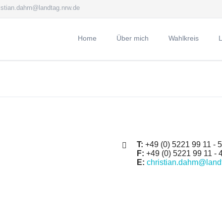
istian.dahm@landtag.nrw.de
Home
Über mich
Wahlkreis
Persönliches
Wahlkreis
L
A
B
T:
+49 (0) 5221 99 11 - 
F:
+49 (0) 5221 99 11 - 
E:
christian.dahm@land