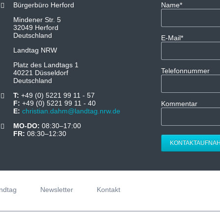
Pflichtfeld
Bürgerbüro Herford
Name
*
Mindener Str. 5
32049 Herford
Deutschland
Pflichtfeld
E-Mail
*
Landtag NRW
Platz des Landtags 1
Telefonnummer
40221 Düsseldorf
Deutschland
T:
+49 (0) 5221 99 11 - 57
F:
+49 (0) 5221 99 11 - 40
Kommentar
E:
christian.dahm@landtag.nrw.de
MO-DO:
08:30–17:00
FR:
08:30–12:30
KONTAKTAUFNA
ndtag
Newsletter
Kontakt