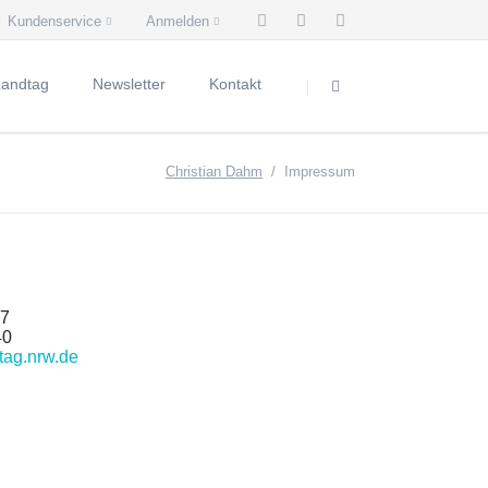
Kundenservice
Anmelden
Navigation
Navigation
überspringen
überspringen
Landtag
Newsletter
Kontakt
andtag
Kontakt
Christian Dahm
Impressum
usschüsse
esucher
57
40
tag.nrw.de