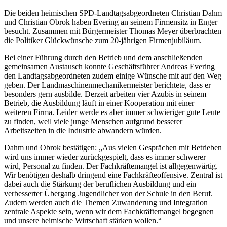
Die beiden heimischen SPD-Landtagsabgeordneten Christian Dahm
und Christian Obrok haben Evering an seinem Firmensitz in Enger
besucht. Zusammen mit Bürgermeister Thomas Meyer überbrachten
die Politiker Glückwünsche zum 20-jährigen Firmenjubiläum.
Bei einer Führung durch den Betrieb und dem anschließenden
gemeinsamen Austausch konnte Geschäftsführer Andreas Evering
den Landtagsabgeordneten zudem einige Wünsche mit auf den Weg
geben. Der Landmaschinenmechanikermeister berichtete, dass er
besonders gern ausbilde. Derzeit arbeiten vier Azubis in seinem
Betrieb, die Ausbildung läuft in einer Kooperation mit einer
weiteren Firma. Leider werde es aber immer schwieriger gute Leute
zu finden, weil viele junge Menschen aufgrund besserer
Arbeitszeiten in die Industrie abwandern würden.
Dahm und Obrok bestätigen: „Aus vielen Gesprächen mit Betrieben
wird uns immer wieder zurückgespielt, dass es immer schwerer
wird, Personal zu finden. Der Fachkräftemangel ist allgegenwärtig.
Wir benötigen deshalb dringend eine Fachkräfteoffensive. Zentral ist
dabei auch die Stärkung der beruflichen Ausbildung und ein
verbesserter Übergang Jugendlicher von der Schule in den Beruf.
Zudem werden auch die Themen Zuwanderung und Integration
zentrale Aspekte sein, wenn wir dem Fachkräftemangel begegnen
und unsere heimische Wirtschaft stärken wollen.“